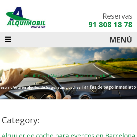
Reservas
91 808 18 78
☰
MENÚ
Descubre con Alquimobil
Tarifas todo incluido
Tarifas de pago inmediato
estra oferta en alquiler de furgonetas y coches
Category:
Alquiler de coche para eventos en Barcelona