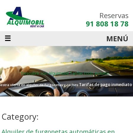
Reservas
91 808 18 78
☰
MENÚ
Descubre con Alquimobil
Tarifas todo incluido
Tarifas de pago inmediato
estra oferta en alquiler de furgonetas y coches
Category:
Alquiler de furgonetas automáticas en