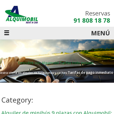
Reservas
91 808 18 78
☰
MENÚ
Descubre con Alquimobil
Tarifas todo incluido
Tarifas de pago inmediato
estra oferta en alquiler de furgonetas y coches
Category:
Alquiler de minibús 9 plazas con Alquimobil: