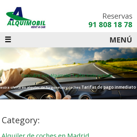
Reservas
91 808 18 78
☰
MENÚ
Descubre con Alquimobil
Tarifas todo incluido
Tarifas de pago inmediato
estra oferta en alquiler de furgonetas y coches
Category:
Alquiler de coches en Madrid