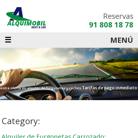
Reservas
91 808 18 78
☰
MENÚ
Descubre con Alquimobil
Tarifas todo incluido
Tarifas de pago inmediato
estra oferta en alquiler de furgonetas y coches
Category:
Alquiler de Furgonetas Carrozado: