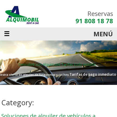
Reservas
91 808 18 78
☰
MENÚ
Descubre con Alquimobil
Tarifas todo incluido
Tarifas de pago inmediato
estra oferta en alquiler de furgonetas y coches
Category:
Soluciones de alquiler de vehículos a