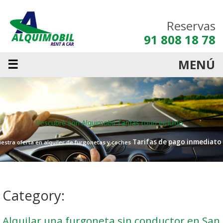
Reservas
91 808 18 78
☰
MENÚ
Descubre con Alquimobil
Tarifas todo incluido
Tarifas de pago inmediato
estra oferta en alquiler de furgonetas y coches
Category:
Alquilar una furgoneta sin conductor en San