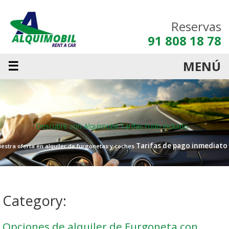
Reservas
91 808 18 78
☰
MENÚ
Descubre con Alquimobil
Tarifas todo incluido
Tarifas de pago inmediato
estra oferta en alquiler de furgonetas y coches
Category:
Opciones de alquiler de Furgoneta con