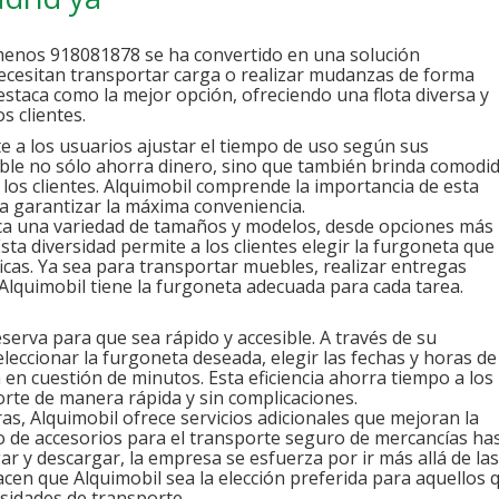
amenos 918081878 se ha convertido en una solución
necesitan transportar carga o realizar mudanzas de forma
estaca como la mejor opción, ofreciendo una flota diversa y
s clientes.
te a los usuarios ajustar el tiempo de uso según sus
xible no sólo ahorra dinero, sino que también brinda comodi
e los clientes. Alquimobil comprende la importancia de esta
ara garantizar la máxima conveniencia.
rca una variedad de tamaños y modelos, desde opciones más
ta diversidad permite a los clientes elegir la furgoneta que
icas. Ya sea para transportar muebles, realizar entregas
Alquimobil tiene la furgoneta adecuada para cada tarea.
eserva para que sea rápido y accesible. A través de su
eleccionar la furgoneta deseada, elegir las fechas y horas de
a en cuestión de minutos. Esta eficiencia ahorra tiempo a los
orte de manera rápida y sin complicaciones.
as, Alquimobil ofrece servicios adicionales que mejoran la
ro de accesorios para el transporte seguro de mercancías ha
r y descargar, la empresa se esfuerza por ir más allá de las
hacen que Alquimobil sea la elección preferida para aquellos 
sidades de transporte.