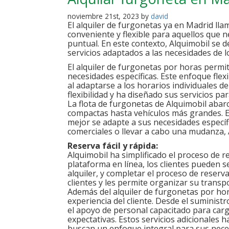
noviembre 21st, 2023 by
david
El alquiler de furgonetas ya en Madrid ll
conveniente y flexible para aquellos que 
puntual. En este contexto, Alquimobil se d
servicios adaptados a las necesidades de lo
El alquiler de furgonetas por horas permi
necesidades específicas. Este enfoque fle
al adaptarse a los horarios individuales d
flexibilidad y ha diseñado sus servicios p
La flota de furgonetas de Alquimobil aba
compactas hasta vehículos más grandes. Es
mejor se adapte a sus necesidades específ
comerciales o llevar a cabo una mudanza, 
Reserva fácil y rápida:
Alquimobil ha simplificado el proceso de r
plataforma en línea, los clientes pueden s
alquiler, y completar el proceso de reserv
clientes y les permite organizar su transp
Además del alquiler de furgonetas por hor
experiencia del cliente. Desde el suminist
el apoyo de personal capacitado para carga
expectativas. Estos servicios adicionales 
buscan un enfoque integral para sus nece