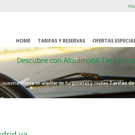
Alqu
HOME
TARIFAS Y RESERVAS
OFERTAS ESPECIA
Descubre con Alquimobil
Tarifas to
Tarifas d
nuestra oferta en alquiler de furgonetas y coches
drid ya