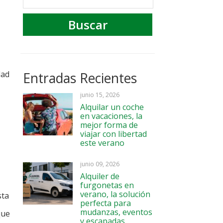
dad
Entradas Recientes
junio 15, 2026
Alquilar un coche
en vacaciones, la
mejor forma de
viajar con libertad
este verano
junio 09, 2026
Alquiler de
furgonetas en
verano, la solución
sta
perfecta para
mudanzas, eventos
que
y escapadas