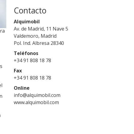
Contacto
Alquimobil
Av. de Madrid, 11 Nave 5
ara
Valdemoro, Madrid
Pol. Ind. Albresa 28340
Teléfonos
+34 91 808 18 78
es
Fax
+34 91 808 18 78
el
Online
info@alquimobil.com
ón
www.alquimobil.com
a