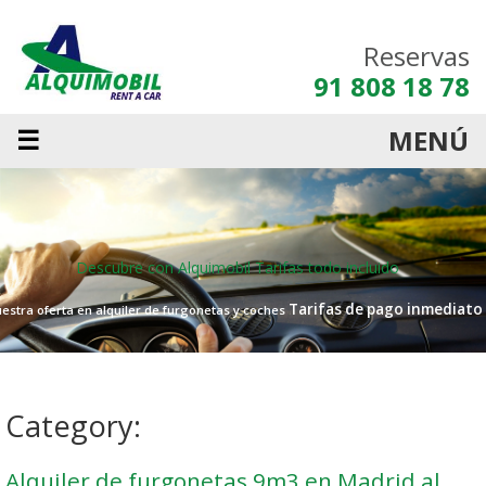
Reservas
91 808 18 78
☰
MENÚ
Descubre con Alquimobil
Tarifas todo incluido
Tarifas de pago inmediato
estra oferta en alquiler de furgonetas y coches
Category:
Alquiler de furgonetas 9m3 en Madrid al