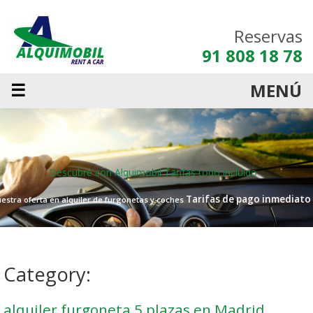
Reservas
91 808 18 78
☰
MENÚ
Descubre con Alquimobil
Tarifas todo incluido
Tarifas de pago inmediato
estra oferta en alquiler de furgonetas y coches
Category:
alquiler furgoneta 5 plazas en Madrid