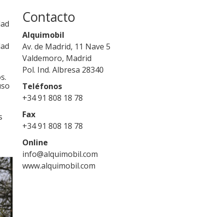
Contacto
dad
Alquimobil
dad
Av. de Madrid, 11 Nave 5
Valdemoro, Madrid
Pol. Ind. Albresa 28340
s.
uso
Teléfonos
+34 91 808 18 78
Fax
s
+34 91 808 18 78
Online
info@alquimobil.com
www.alquimobil.com