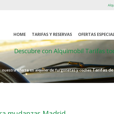
Alqu
HOME
TARIFAS Y RESERVAS
OFERTAS ESPECIA
Descubre con Alquimobil
Tarifas to
Tarifas d
nuestra oferta en alquiler de furgonetas y coches
ara mudanzas Madrid