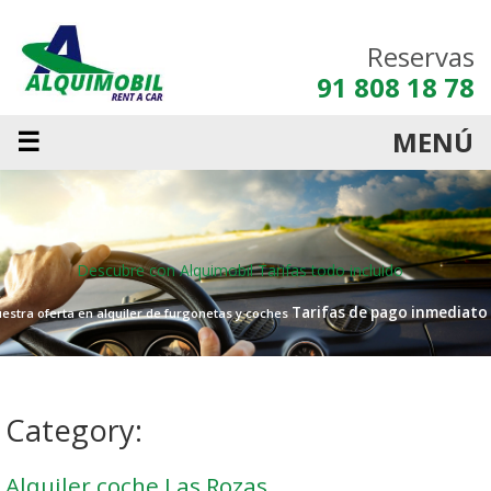
Reservas
91 808 18 78
☰
MENÚ
Descubre con Alquimobil
Tarifas todo incluido
Tarifas de pago inmediato
estra oferta en alquiler de furgonetas y coches
Category:
Alquiler coche Las Rozas