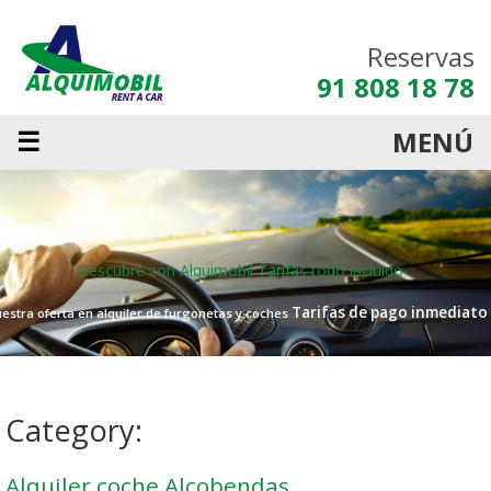
Reservas
91 808 18 78
☰
MENÚ
Descubre con Alquimobil
Tarifas todo incluido
Tarifas de pago inmediato
estra oferta en alquiler de furgonetas y coches
Category:
Alquiler coche Alcobendas