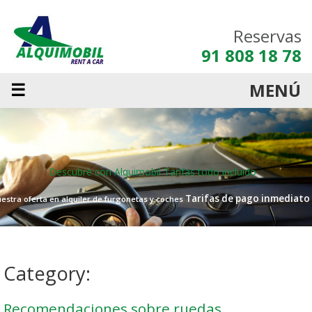
Reservas
91 808 18 78
☰
MENÚ
Descubre con Alquimobil
Tarifas todo incluido
Tarifas de pago inmediato
estra oferta en alquiler de furgonetas y coches
Category:
Recomendaciones sobre ruedas