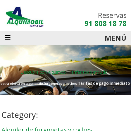
Reservas
91 808 18 78
☰
MENÚ
Descubre con Alquimobil
Tarifas todo incluido
Tarifas de pago inmediato
estra oferta en alquiler de furgonetas y coches
Category:
Alquiler de furgonetas y coches