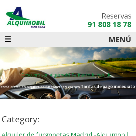
Reservas
91 808 18 78
☰
MENÚ
Descubre con Alquimobil
Tarifas todo incluido
Tarifas de pago inmediato
estra oferta en alquiler de furgonetas y coches
Category:
Alquiler de furgonetas Madrid -Alquimobil