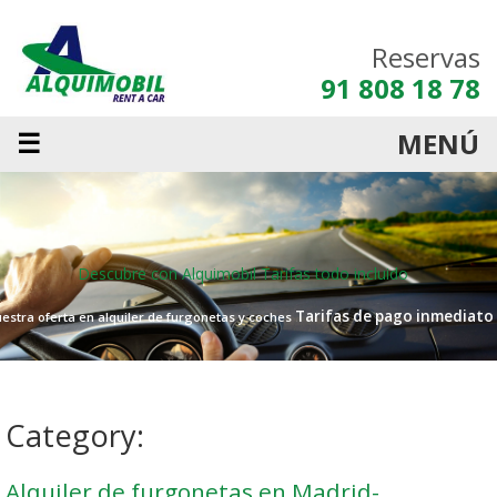
Reservas
91 808 18 78
☰
MENÚ
Descubre con Alquimobil
Tarifas todo incluido
Tarifas de pago inmediato
estra oferta en alquiler de furgonetas y coches
Category:
Alquiler de furgonetas en Madrid-