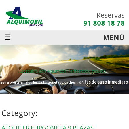
Reservas
91 808 18 78
☰
MENÚ
Descubre con Alquimobil
Tarifas todo incluido
Tarifas de pago inmediato
estra oferta en alquiler de furgonetas y coches
Category:
ALQUILER FURGONETA 9 PLAZAS