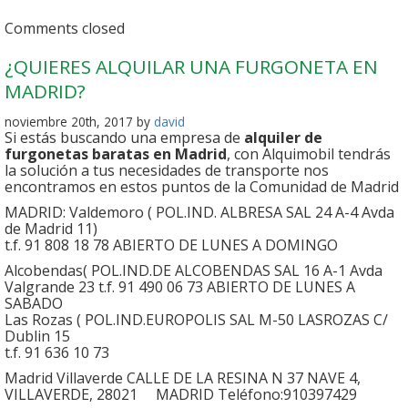
Comments closed
¿QUIERES ALQUILAR UNA FURGONETA EN
MADRID?
noviembre 20th, 2017 by
david
Si estás buscando una empresa de
alquiler de
furgonetas baratas en Madrid
, con Alquimobil tendrás
la solución a tus necesidades de transporte nos
encontramos en estos puntos de la Comunidad de Madrid
MADRID: Valdemoro ( POL.IND. ALBRESA SAL 24 A-4 Avda
de Madrid 11)
t.f. 91 808 18 78 ABIERTO DE LUNES A DOMINGO
Alcobendas( POL.IND.DE ALCOBENDAS SAL 16 A-1 Avda
Valgrande 23 t.f. 91 490 06 73 ABIERTO DE LUNES A
SABADO
Las Rozas ( POL.IND.EUROPOLIS SAL M-50 LASROZAS C/
Dublin 15
t.f. 91 636 10 73
Madrid Villaverde CALLE DE LA RESINA N 37 NAVE 4,
VILLAVERDE, 28021 MADRID Teléfono:910397429