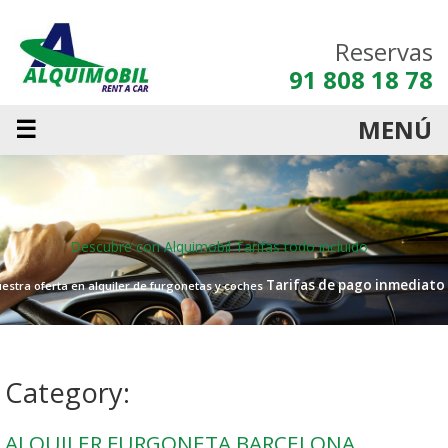
Reservas
91 808 18 78
☰
MENÚ
Descubre con Alquimobil
Tarifas todo incluido
Tarifas de pago inmediato
estra oferta en alquiler de furgonetas y coches
Category:
ALQUILER FURGONETA BARCELONA