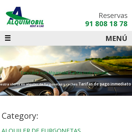
Reservas
91 808 18 78
☰
MENÚ
Descubre con Alquimobil
Tarifas todo incluido
Tarifas de pago inmediato
estra oferta en alquiler de furgonetas y coches
Category:
ALQUILER DE FURGONETAS