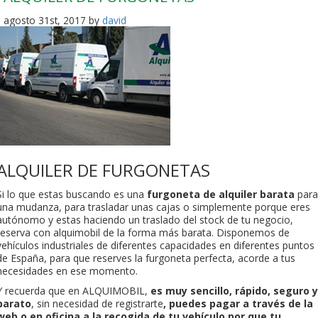
agosto 31st, 2017 by
david
ALQUILER DE FURGONETAS
Si lo que estas buscando es una
furgoneta de alquiler barata
para
una mudanza, para trasladar unas cajas o simplemente porque eres
autónomo y estas haciendo un traslado del stock de tu negocio,
reserva con alquimobil de la forma más barata. Disponemos de
vehículos industriales de diferentes capacidades en diferentes puntos
de España, para que reserves la furgoneta perfecta, acorde a tus
necesidades en ese momento.
Y recuerda que en ALQUIMOBIL,
es muy sencillo, rápido, seguro y
barato
, sin necesidad de registrarte
, puedes pagar a través de la
web o en oficina a la recogida de tu vehículo por que tu