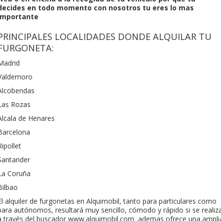
decides en todo momento con nosotros tu eres lo mas
importante
PRINCIPALES LOCALIDADES DONDE ALQUILAR TU
FURGONETA:
Madrid
Valdemoro
Alcobendas
Las Rozas
Alcala de Henares
Barcelona
Ripollet
Santander
La Coruña
Bilbao
El alquiler de furgonetas en Alquimobil, tanto para particulares como
para autónomos, resultará muy sencillo, cómodo y rápido si se realiz
a través del buscador www.alquimobil.com ademas ofrece una ampli