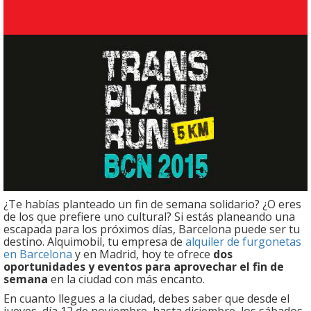
¿Te habías planteado un fin de semana solidario? ¿O eres
de los que prefiere uno cultural? Si estás planeando una
escapada para los próximos días, Barcelona puede ser tu
destino. Alquimobil, tu empresa de
alquiler de furgonetas
en Barcelona
y en Madrid, hoy te ofrece
dos
oportunidades y eventos para aprovechar el fin de
semana
en la ciudad con más encanto.
En cuanto llegues a la ciudad, debes saber que desde el