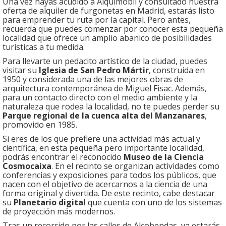
Una vez hayas acudido a Alquimobil y consultado nuestra
oferta de alquiler de furgonetas en Madrid, estarás listo
para emprender tu ruta por la capital. Pero antes,
recuerda que puedes comenzar por conocer esta pequeña
localidad que ofrece un amplio abanico de posibilidades
turísticas a tu medida.
Para llevarte un pedacito artístico de la ciudad, puedes
visitar su
Iglesia de San Pedro Mártir
, construida en
1950 y considerada una de las mejores obras de
arquitectura contemporánea de Miguel Fisac. Además,
para un contacto directo con el medio ambiente y la
naturaleza que rodea la localidad, no te puedes perder su
Parque regional de la cuenca alta del Manzanares
,
promovido en 1985.
Si eres de los que prefiere una actividad más actual y
científica, en esta pequeña pero importante localidad,
podrás encontrar el reconocido
Museo de la Ciencia
Cosmocaixa
. En el recinto se organizan actividades como
conferencias y exposiciones para todos los públicos, que
nacen con el objetivo de acercarnos a la ciencia de una
forma original y divertida. De este recinto, cabe destacar
su
Planetario digital
que cuenta con uno de los sistemas
de proyección más modernos.
Tras un recorrido por las calles de Alcobendas, ya estarás