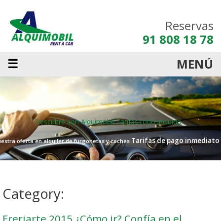
Reservas
91 808 18 78
☰
MENÚ
Descubre con Alquimobil
Tarifas todo incluido
Tarifas de pago inmediato
estra oferta en alquiler de furgonetas y coches
Category:
Freriarte 2015 ¿Cómo ir? Confía en el