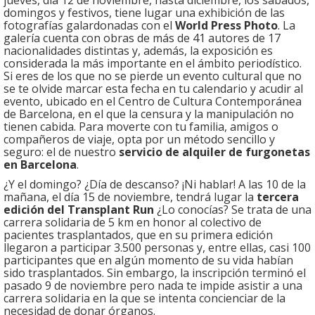
jueves, día 12 de noviembre, hasta diciembre, los sábados,
domingos y festivos, tiene lugar una exhibición de las
fotografías galardonadas con el
World Press Photo
. La
galería cuenta con obras de más de 41 autores de 17
nacionalidades distintas y, además, la exposición es
considerada la más importante en el ámbito periodístico.
Si eres de los que no se pierde un evento cultural que no
se te olvide marcar esta fecha en tu calendario y acudir al
evento, ubicado en el Centro de Cultura Contemporánea
de Barcelona, en el que la censura y la manipulación no
tienen cabida. Para moverte con tu familia, amigos o
compañeros de viaje, opta por un método sencillo y
seguro: el de nuestro
servicio de alquiler de furgonetas
en Barcelona
.
¿Y el domingo? ¿Día de descanso? ¡Ni hablar! A las 10 de la
mañana, el día 15 de noviembre, tendrá lugar la
tercera
edición del Transplant Run
¿Lo conocías? Se trata de una
carrera solidaria de 5 km en honor al colectivo de
pacientes trasplantados, que en su primera edición
llegaron a participar 3.500 personas y, entre ellas, casi 100
participantes que en algún momento de su vida habían
sido trasplantados. Sin embargo, la inscripción terminó el
pasado 9 de noviembre pero nada te impide asistir a una
carrera solidaria en la que se intenta concienciar de la
necesidad de donar órganos.