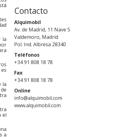
stá
Contacto
tes
Alquimobil
dad
Av. de Madrid, 11 Nave 5
Valdemoro, Madrid
 la
Pol. Ind. Albresa 28340
por
ara
Teléfonos
+34 91 808 18 78
ros
 es
Fax
+34 91 808 18 78
 la
 de
Online
tra
info@alquimobil.com
www.alquimobil.com
tra
 el
una
s a