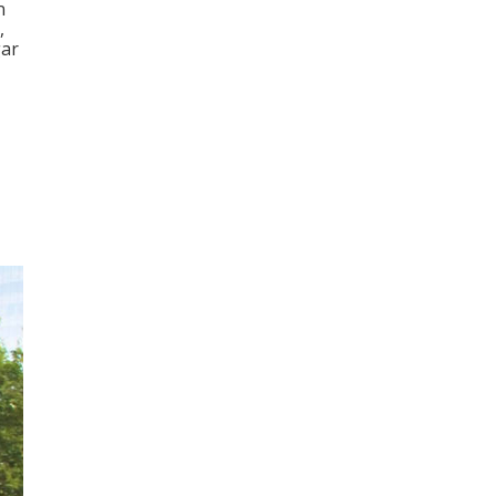
n
,
gar