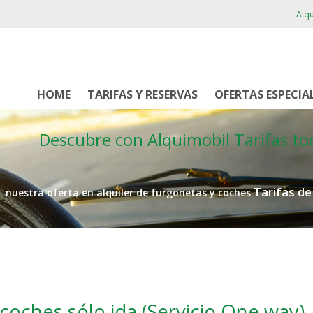
Alqu
HOME
TARIFAS Y RESERVAS
OFERTAS ESPECIA
Descubre con Alquimobil
Tarifas to
Tarifas d
nuestra oferta en alquiler de furgonetas y coches
 coches sólo ida (Servicio One way)