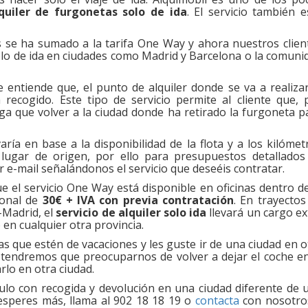
quiler de furgonetas solo de ida
. El servicio también e
s se ha sumado a la tarifa One Way y ahora nuestros clien
 solo de ida en ciudades como Madrid y Barcelona o la comuni
 entiende que, el punto de alquiler donde se va a realizar
recogido. Este tipo de servicio permite al cliente que, 
a que volver a la ciudad donde ha retirado la furgoneta p
varía en base a la disponibilidad de la flota y a los kilómet
 lugar de origen, por ello para presupuestos detallados
r e-mail señalándonos el servicio que deseéis contratar.
 el servicio One Way está disponible en oficinas dentro de
ional de
30€ + IVA con previa contratación
. En trayectos
-Madrid, el
servicio de alquiler solo ida
llevará un cargo ex
o en cualquier otra provincia.
que estén de vacaciones y les guste ir de una ciudad en o
o tendremos que preocuparnos de volver a dejar el coche en
rlo en otra ciudad.
culo con recogida y devolución en una ciudad diferente de 
esperes más, llama al 902 18 18 19 o
contacta
con nosotro