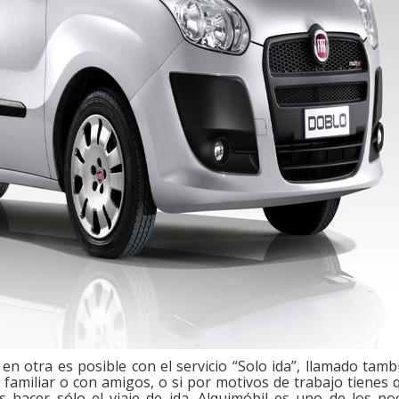
 en otra es posible con el servicio “Solo ida”, llamado tamb
 familiar o con amigos, o si por motivos de trabajo tienes 
s hacer sólo el viaje de ida. Alquimóbil es uno de los po