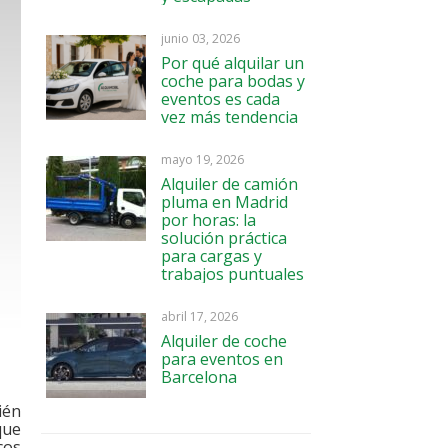
junio 03, 2026
Por qué alquilar un
coche para bodas y
eventos es cada
vez más tendencia
mayo 19, 2026
Alquiler de camión
pluma en Madrid
por horas: la
solución práctica
para cargas y
trabajos puntuales
abril 17, 2026
Alquiler de coche
para eventos en
Barcelona
ién
que
cos