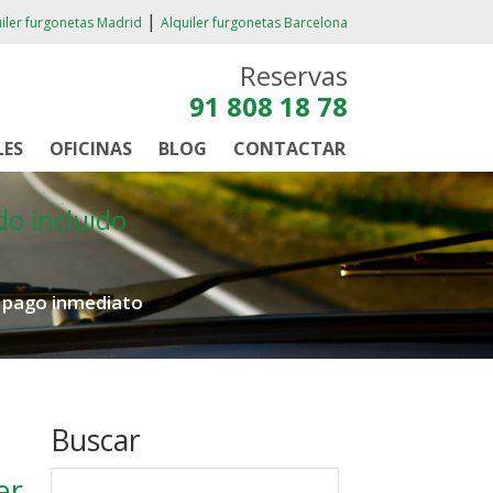
|
iler furgonetas Madrid
Alquiler furgonetas Barcelona
Reservas
91 808 18 78
LES
OFICINAS
BLOG
CONTACTAR
do incluido
e pago inmediato
Buscar
er