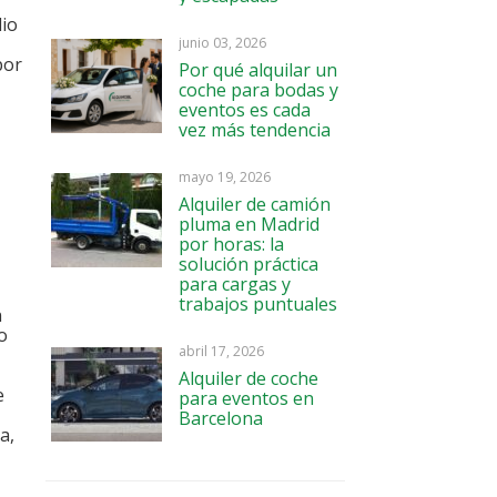
dio
junio 03, 2026
por
Por qué alquilar un
coche para bodas y
eventos es cada
vez más tendencia
mayo 19, 2026
Alquiler de camión
pluma en Madrid
por horas: la
solución práctica
para cargas y
trabajos puntuales
n
o
abril 17, 2026
Alquiler de coche
e
para eventos en
Barcelona
a,