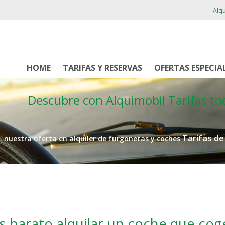
Alqu
HOME
TARIFAS Y RESERVAS
OFERTAS ESPECIA
Descubre con Alquimobil
Tarifas to
Tarifas d
nuestra oferta en alquiler de furgonetas y coches
 barato alquilar un coche que cog