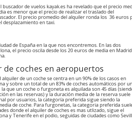
l buscador de vuelos kayak.es ha revelado que el precio me
ia es menor que el precio de realizar el traslado del
uscador. El precio promedio del alquiler ronda los 36 euros 
l desplazamiento en taxi.
ciudad de España en la que nos encontremos. En las dos
ona, el precio oscila desde los 20 euros de media en Madrid
na.
er de coches en aeropuertos
el alquiler de un coche se centra en un 90% de los casos en
ina y sobre un total de un 83% de coches automáticos por u
la que un coche o furgoneta es alquilada son 45 días (siend
ón en las reservas) y la duración media de la reserva suele
nal por usuarios, la categoría preferida sigue siendo la
edia de coche. Para furgonetas, la categoria preferida suel
ades donde el alquiler de coches es mas utlizado, sigue el
ona y Tenerife en el podio, seguidas de ciudades como Sevill