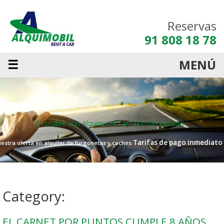
Reservas
91 808 18 78
☰
MENÚ
Descubre con Alquimobil
Tarifas todo incluido
Tarifas de pago inmediato
estra oferta en alquiler de furgonetas y coches
Category:
EL CARNET POR PUNTOS CUMPLE 8 AÑOS